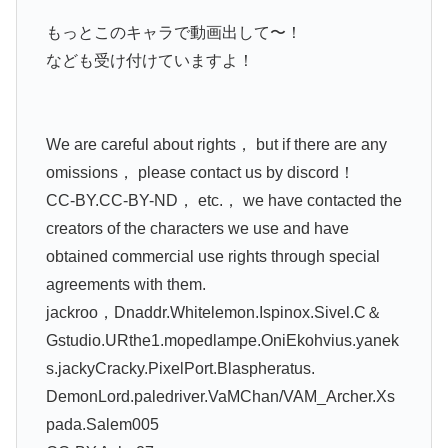
もっとこのキャラで動画出して〜！
なども受け付けていますよ！
We are careful about rights， but if there are any
omissions， please contact us by discord！
CC-BY.CC-BY-ND， etc.， we have contacted the
creators of the characters we use and have
obtained commercial use rights through special
agreements with them.
jackroo，Dnaddr.Whitelemon.Ispinox.Sivel.C＆
Gstudio.URthe1.mopedlampe.OniEkohvius.yanek
s.jackyCracky.PixelPort.Blaspheratus.
DemonLord.paledriver.VaMChan/VAM_Archer.Xs
pada.Salem005