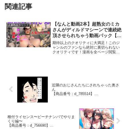
関連記事
⁠【なんと動画2本】超熟女のミカ
人妻熟女ホリック
さんがディルドマシーンで連続絶
頂させられちゃう動画パック【ミ
カさん10】
期待以上のクオリティに大満足！このジ
【商品番号：d_742950】
ャンルのファンなら絶対に裏切られない
クオリティです！漫画を全ページ閲覧す
るこのエロ作品のハイライト画像このエ
ロ作品の詳細情報発売日2026-06-09収録
動画2本ジャンル3DCG 動画・アニメー
ション 音...
⁠近隣のおじさんたちにされちゃった奥さ
ん
【商品番号：d_785514】
N-zumi-ha
⁠種付ライセンス〜ビーチナンパでやりま
くり編〜
【商品番号：d_756690】