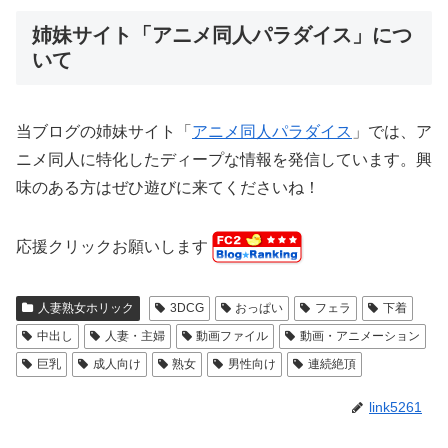
姉妹サイト「アニメ同人パラダイス」につ
いて
当ブログの姉妹サイト「
アニメ同人パラダイス
」では、ア
ニメ同人に特化したディープな情報を発信しています。興
味のある方はぜひ遊びに来てくださいね！
応援クリックお願いします
人妻熟女ホリック
3DCG
おっぱい
フェラ
下着
中出し
人妻・主婦
動画ファイル
動画・アニメーション
巨乳
成人向け
熟女
男性向け
連続絶頂
link5261