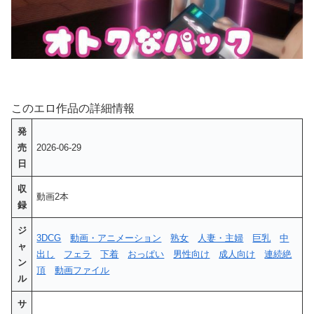
このエロ作品の詳細情報
発
売
2026-06-29
日
収
動画2本
録
ジ
3DCG
動画・アニメーション
熟女
人妻・主婦
巨乳
中
ャ
出し
フェラ
下着
おっぱい
男性向け
成人向け
連続絶
ン
頂
動画ファイル
ル
サ