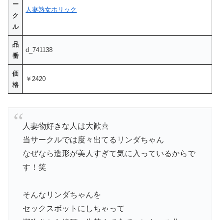
ー
人妻熟女ホリック
ク
ル
品
d_741138
番
価
￥2420
格
人妻物好きな人は大歓喜
当サークルでは度々出てるリンダちゃん
なぜなら造形が美人すぎて気に入っているからで
す！笑
そんなリンダちゃんを
セックスボットにしちゃって