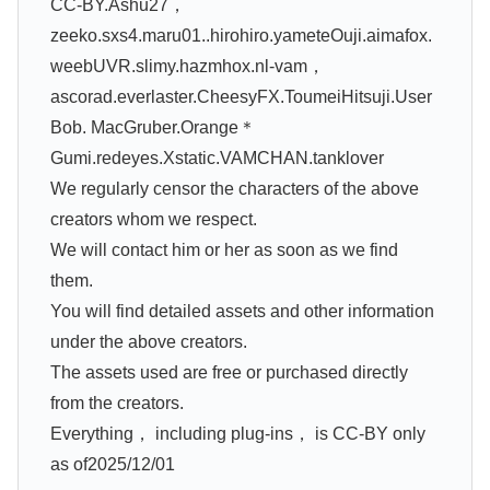
CC-BY.Ashu27，
zeeko.sxs4.maru01..hirohiro.yameteOuji.aimafox.
weebUVR.slimy.hazmhox.nl-vam，
ascorad.everlaster.CheesyFX.ToumeiHitsuji.User
Bob. MacGruber.Orange＊
Gumi.redeyes.Xstatic.VAMCHAN.tanklover
We regularly censor the characters of the above
creators whom we respect.
We will contact him or her as soon as we find
them.
You will find detailed assets and other information
under the above creators.
The assets used are free or purchased directly
from the creators.
Everything， including plug-ins， is CC-BY only
as of2025/12/01