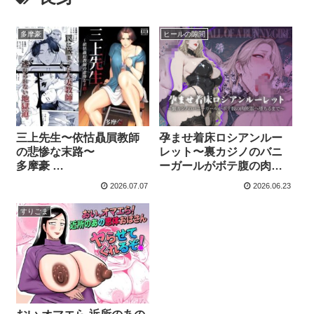
多摩豪
ヒールの隙間
⁠三上先生〜依怙贔屓教師
⁠孕ませ着床ロシアンルー
の悲惨な末路〜
レット〜裏カジノのバニ
多摩豪
ーガールがボテ腹の肉便
・無料で読める？感想・
器へ堕ちるまで〜
2026.07.07
2026.06.23
レビュー
【商品番号：d_775142】
ヒールの隙間
すりごま