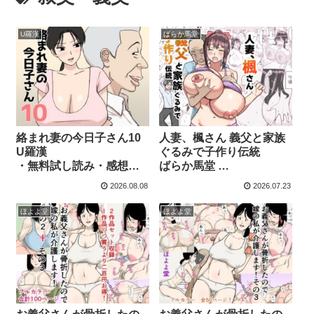
U羅漢
ばらか馬堂
⁠絡まれ妻の今日子さん10
⁠人妻、楓さん 義父と家族
U羅漢
ぐるみで子作り伝統
・無料試し読み・感想ま
ばらか馬堂
とめ
・無料で読める？感想・
2026.08.08
2026.07.23
レビュー
ほよよ堂
ほよよ堂