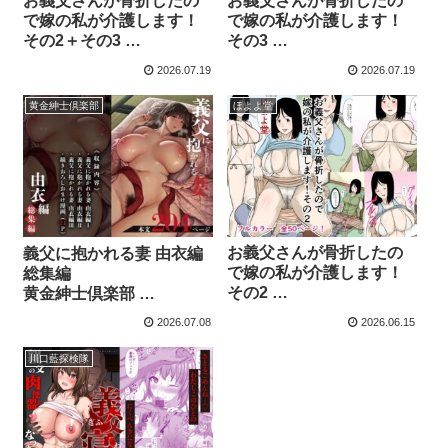
⁠お義父さんが骨折したの
⁠お義父さんが骨折したの
で嫁の私が介護します！
で嫁の私が介護します！
その2＋その3
その3
ほよよ堂
ほよよ堂
2026.07.19
2026.07.19
・レビュー・購入前チェ
・魅力・見どころ・レビ
ック
ュー
黄金紳士倶楽部
ほよよ堂
⁠お義父さんが骨折したの
⁠義父に抱かれる妻 由衣編
で嫁の私が介護します！
総集編
その2
黄金紳士倶楽部
【商品番号：d_779564】
・無料で読める？感想・
2026.07.08
2026.06.15
レビュー
川口藍探検隊